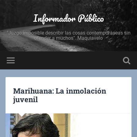
Informador Público
"Juzgo imposible describir las cosas contemporáneas sin
ofender a muchos". Maquiavelo
Marihuana: La inmolación
juvenil