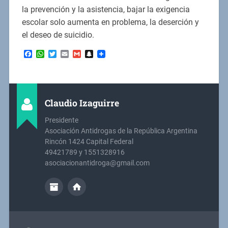
la prevención y la asistencia, bajar la exigencia
escolar solo aumenta en problema, la deserción y
el deseo de suicidio.
Facebook
WhatsApp
Twitter
Email
Gmail
Snapchat
Claudio Izaguirre
Presidente
Asociación Antidrogas de la República Argentina
Rincón 1424 Capital Federal
49421789 y 1551328916
asociacionantidroga@gmail.com