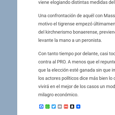
viene elogiando distintas medidas del
Una confrontación de aquél con Massa 
motivo el tigrense empezó últimamen
del kirchnerismo bonaerense, previen
levante la mano a un peronista.
Con tanto tiempo por delante, casi tod
contra al PRO. A menos que el repun
que la elección esté ganada sin que im
los actores políticos dice más bien lo 
vivirá en el mejor de los casos un m
milagro económico.
Facebook
WhatsApp
Twitter
Email
Gmail
Snapchat