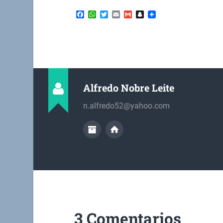
Facebook
WhatsApp
Twitter
Email
Gmail
Snapchat
Alfredo Nobre Leite
n.alfredo52@yahoo.com
3 Comentarios