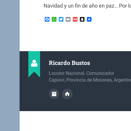
Navidad y un fin de año en paz… Por 
Facebook
WhatsApp
Twitter
Email
Gmail
Snapchat
Ricardo Bustos
Locutor Nacional, Comunicador
Capioví, Provincia de Misiones, Argenti