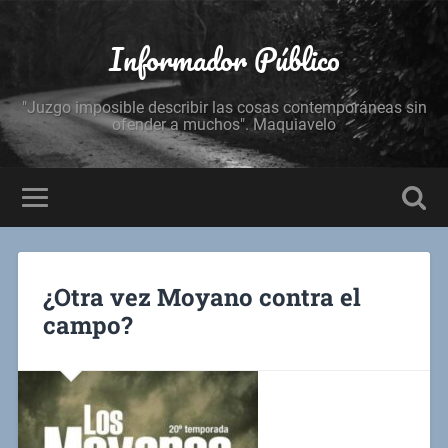
Informador Público
"Juzgo imposible describir las cosas contemporáneas sin
ofender a muchos". Maquiavelo
¿Otra vez Moyano contra el
campo?