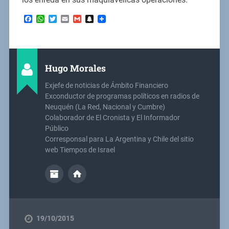
Facebook
WhatsApp
Twitter
Email
Gmail
Snapchat
Hugo Morales
Exjefe de noticias de Ámbito Financiero
Exconductor de programas políticos en radios de
Neuquén (La Red, Nacional y Cumbre)
Colaborador de El Cronista y El Informador
Público
Corresponsal para La Argentina y Chile del sitio
web Tiempos de Israel
19/10/2015