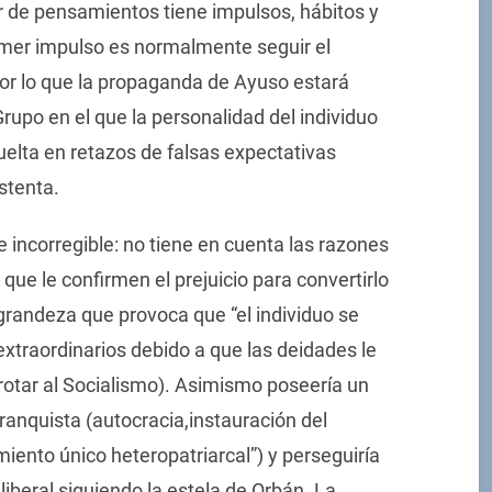
ar de pensamientos tiene impulsos, hábitos y
rimer impulso es normalmente seguir el
 por lo que la propaganda de Ayuso estará
 Grupo en el que la personalidad del individuo
elta en retazos de falsas expectativas
stenta.
 incorregible: no tiene en cuenta las razones
 que le confirmen el prejuicio para convertirlo
 grandeza que provoca que “el individuo se
extraordinarios debido a que las deidades le
rotar al Socialismo). Asimismo poseería un
ranquista (autocracia,instauración del
miento único heteropatriarcal”) y perseguiría
iberal siguiendo la estela de Orbán. La