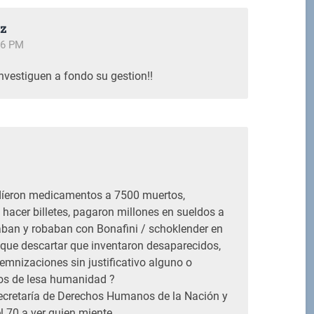
ez
16 PM
nvestiguen a fondo su gestion!!
M
ndíeron medicamentos a 7500 muertos,
 hacer billetes, pagaron millones en sueldos a
aban y robaban con Bonafini / schoklender en
 que descartar que inventaron desaparecidos,
emnizaciones sin justificativo alguno o
cios de lesa humanidad ?
Secretaría de Derechos Humanos de la Nación y
l 70 a ver quien miente.