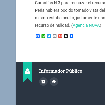
Garantías N 3 para rechazar el recurso
Peña hubiera podido tomado vista del 
mismo estaba oculto, justamente uno 
recurso de nulidad. (
Agencia NOVA
)
Facebook
WhatsApp
Twitter
Email
Gmail
Snapchat
Informador Público