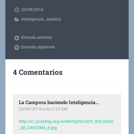
23/09/2016
Inteligencia
,
Justicia
Entrada anterior
Entrada siguiente
4 Comentarios
La Campora haciendo Inteligencia...
24/09/2016 a las 2:23 AM
http://s7.postimg.org/wr68m2p5n/SOY_SOLDADO
_DE_CRISTINA_8.jpg