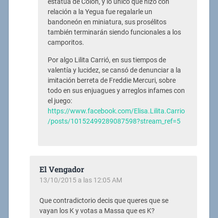
estatua de Colón, y lo único que hizo con
relación a la Yegua fue regalarle un
bandoneón en miniatura, sus prosélitos
también terminarán siendo funcionales a los
camporitos.
Por algo Lilita Carrió, en sus tiempos de
valentía y lucidez, se cansó de denunciar a la
imitación berreta de Freddie Mercuri, sobre
todo en sus enjuagues y arreglos infames con
el juego:
https://www.facebook.com/Elisa.Lilita.Carrio
/posts/10152499289087598?stream_ref=5
El Vengador
13/10/2015 a las 12:05 AM
Que contradictorio decis que queres que se
vayan los K y votas a Massa que es K?