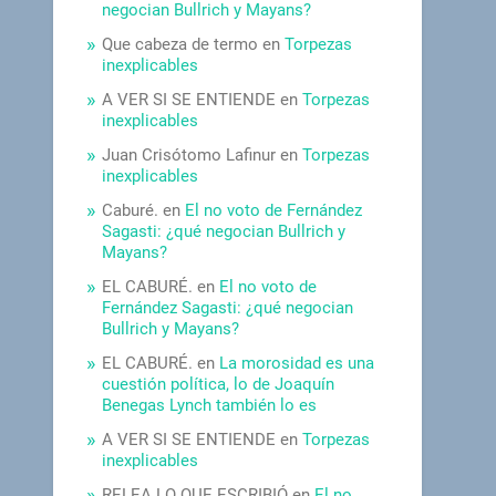
negocian Bullrich y Mayans?
Que cabeza de termo
en
Torpezas
inexplicables
A VER SI SE ENTIENDE
en
Torpezas
inexplicables
Juan Crisótomo Lafinur
en
Torpezas
inexplicables
Caburé.
en
El no voto de Fernández
Sagasti: ¿qué negocian Bullrich y
Mayans?
EL CABURÉ.
en
El no voto de
Fernández Sagasti: ¿qué negocian
Bullrich y Mayans?
EL CABURÉ.
en
La morosidad es una
cuestión política, lo de Joaquín
Benegas Lynch también lo es
A VER SI SE ENTIENDE
en
Torpezas
inexplicables
RELEA LO QUE ESCRIBIÓ
en
El no