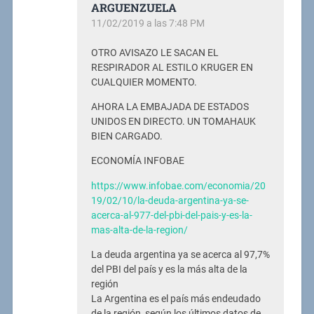
ARGUENZUELA
11/02/2019 a las 7:48 PM
OTRO AVISAZO LE SACAN EL
RESPIRADOR AL ESTILO KRUGER EN
CUALQUIER MOMENTO.
AHORA LA EMBAJADA DE ESTADOS
UNIDOS EN DIRECTO. UN TOMAHAUK
BIEN CARGADO.
ECONOMÍA INFOBAE
https://www.infobae.com/economia/20
19/02/10/la-deuda-argentina-ya-se-
acerca-al-977-del-pbi-del-pais-y-es-la-
mas-alta-de-la-region/
La deuda argentina ya se acerca al 97,7%
del PBI del país y es la más alta de la
región
La Argentina es el país más endeudado
de la región, según los últimos datos de