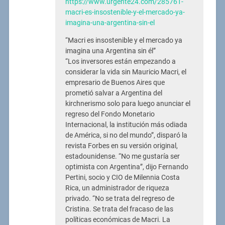
https://www.urgente24.com/285761-
macri-es-insostenible-y-el-mercado-ya-
imagina-una-argentina-sin-el
“Macri es insostenible y el mercado ya
imagina una Argentina sin él”
“Los inversores están empezando a
considerar la vida sin Mauricio Macri, el
empresario de Buenos Aires que
prometió salvar a Argentina del
kirchnerismo solo para luego anunciar el
regreso del Fondo Monetario
Internacional, la institución más odiada
de América, si no del mundo”, disparó la
revista Forbes en su versión original,
estadounidense. “No me gustaría ser
optimista con Argentina”, dijo Fernando
Pertini, socio y CIO de Milennia Costa
Rica, un administrador de riqueza
privado. “No se trata del regreso de
Cristina. Se trata del fracaso de las
políticas económicas de Macri. La