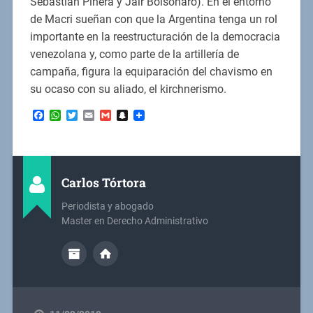
Sebastián Piñera y Jair Bolsonaro). En el entorno
de Macri sueñan con que la Argentina tenga un rol
importante en la reestructuración de la democracia
venezolana y, como parte de la artillería de
campaña, figura la equiparación del chavismo en
su ocaso con su aliado, el kirchnerismo.
Facebook
WhatsApp
Twitter
Email
Gmail
Snapchat
Carlos Tórtora
Periodista y abogado
Master en Derecho Administrativo