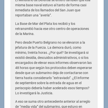
El Ministerio de Defensa se enteró también que esa
misma base naval estuvo al tanto de forma casi
inmediata de los llamados del San Juan que
reportaban una “avería”.
La Base de Mar del Plata los recibió y los
retransmitió hacia ese otro centro de operaciones
de la Marina.
Pero desde Puerto Belgrano no se elevaron a la
jefatura de la Fuerza. La demora duró, como
mínimo, treinta horas. ¿Por qué? Se investigará si
existió desidia, descuidos administrativos, o si los
encargados de elevar esos informes observaron las
48 horas que según los protocolos deben esperarse
desde que un submarino deja de contactarse con
tierra hasta considerarlo “extraviado”. ¿El informe
de septiembre sobre la entrada de agua en el
periscopio debería haber acelerado esos tiempos?
Lo investigará la Justicia.
A eso se suma otro antecedente anterior al arreglo
de “media vida” del submarino, que estuvo en