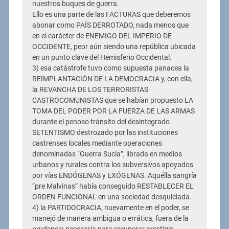
nuestros buques de guerra.
Ello es una parte de las FACTURAS que deberemos
abonar como PAÍS DERROTADO, nada menos que
en el carácter de ENEMIGO DEL IMPERIO DE
OCCIDENTE, peor aún siendo una república ubicada
en un punto clave del Hemisferio Occidental.
3) esa catástrofe tuvo como supuesta panacea la
REIMPLANTACIÓN DE LA DEMOCRACIA y, con ella,
la REVANCHA DE LOS TERRORISTAS
CASTROCOMUNISTAS que se habían propuesto LA
TOMA DEL PODER POR LA FUERZA DE LAS ARMAS
durante el penoso tránsito del desintegrado
SETENTISMO destrozado por las instituciones
castrenses locales mediante operaciones
denominadas “Guerra Sucia”, librada en medios
urbanos y rurales contra los subversivos apoyados
por vías ENDÓGENAS y EXÓGENAS. Aquélla sangría
“pre Malvinas” había conseguido RESTABLECER EL
ORDEN FUNCIONAL en una sociedad desquiciada.
4) la PARTIDOCRACIA, nuevamente en el poder, se
manejó de manera ambigua o errática, fuera de la