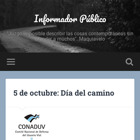
Informador Público
"Juzgo imposible describir las cosas contemporáneas sin
ofender a muchos". Maquiavelo
5 de octubre: Día del camino