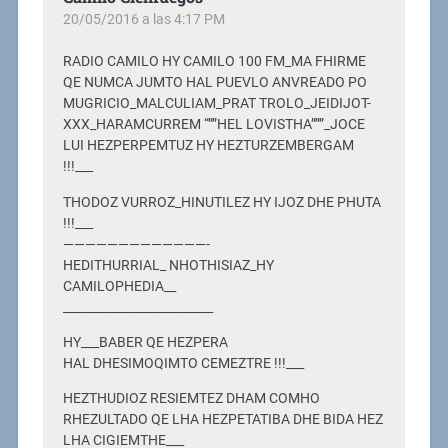
20/05/2016 a las 4:17 PM
RADIO CAMILO HY CAMILO 100 FM_MA FHIRME
QE NUMCA JUMTO HAL PUEVLO ANVREADO PO
MUGRICIO_MALCULIAM_PRAT TROLO_JEIDIJOT-
XXX_HARAMCURREM “””HEL LOVISTHA”””_JOCE
LUI HEZPERPEMTUZ HY HEZTURZEMBERGAM
!!!___
THODOZ VURROZ_HINUTILEZ HY IJOZ DHE PHUTA
!!!___
—————————————-
HEDITHURRIAL_ NHOTHISIAZ_HY
CAMILOPHEDIA__
_________________________
HY___BABER QE HEZPERA
HAL DHESIMOQIMTO CEMEZTRE !!!___
HEZTHUDIOZ RESIEMTEZ DHAM COMHO
RHEZULTADO QE LHA HEZPETATIBA DHE BIDA HEZ
LHA CIGIEMTHE___