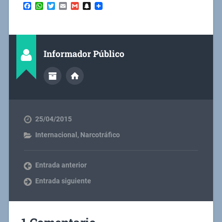
Facebook
WhatsApp
Twitter
Email
Gmail
Snapchat
Informador Público
25/04/2015
Internacional
,
Narcotráfico
Entrada anterior
Entrada siguiente