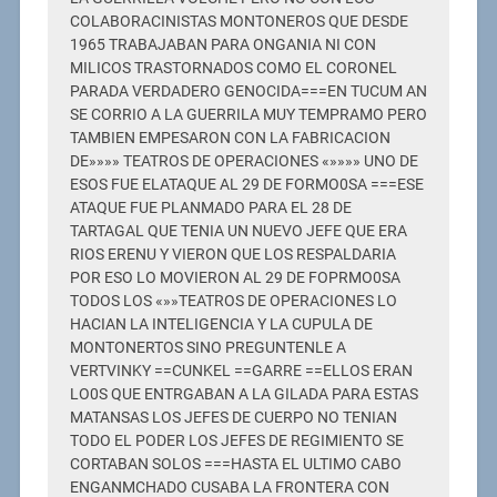
COLABORACINISTAS MONTONEROS QUE DESDE
1965 TRABAJABAN PARA ONGANIA NI CON
MILICOS TRASTORNADOS COMO EL CORONEL
PARADA VERDADERO GENOCIDA===EN TUCUM AN
SE CORRIO A LA GUERRILA MUY TEMPRAMO PERO
TAMBIEN EMPESARON CON LA FABRICACION
DE»»»» TEATROS DE OPERACIONES «»»»» UNO DE
ESOS FUE ELATAQUE AL 29 DE FORMO0SA ===ESE
ATAQUE FUE PLANMADO PARA EL 28 DE
TARTAGAL QUE TENIA UN NUEVO JEFE QUE ERA
RIOS ERENU Y VIERON QUE LOS RESPALDARIA
POR ESO LO MOVIERON AL 29 DE FOPRMO0SA
TODOS LOS «»»TEATROS DE OPERACIONES LO
HACIAN LA INTELIGENCIA Y LA CUPULA DE
MONTONERTOS SINO PREGUNTENLE A
VERTVINKY ==CUNKEL ==GARRE ==ELLOS ERAN
LO0S QUE ENTRGABAN A LA GILADA PARA ESTAS
MATANSAS LOS JEFES DE CUERPO NO TENIAN
TODO EL PODER LOS JEFES DE REGIMIENTO SE
CORTABAN SOLOS ===HASTA EL ULTIMO CABO
ENGANMCHADO CUSABA LA FRONTERA CON