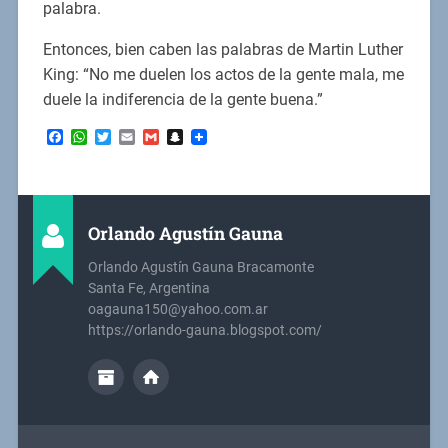
palabra.
Entonces, bien caben las palabras de Martin Luther
King: “No me duelen los actos de la gente mala, me
duele la indiferencia de la gente buena.”
Facebook
WhatsApp
Twitter
Email
Gmail
Snapchat
Orlando Agustín Gauna
Orlando Agustín Gauna Bracamonte
Santa Fe, Argentina
oagauna150@yahoo.com.ar
https://orlando-gauna.blogspot.com/