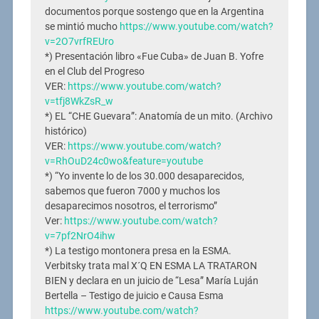
documentos porque sostengo que en la Argentina
se mintió mucho
https://www.youtube.com/watch?
v=2O7vrfREUro
*) Presentación libro «Fue Cuba» de Juan B. Yofre
en el Club del Progreso
VER:
https://www.youtube.com/watch?
v=tfj8WkZsR_w
*) EL “CHE Guevara”: Anatomía de un mito. (Archivo
histórico)
VER:
https://www.youtube.com/watch?
v=RhOuD24c0wo&feature=youtube
*) “Yo invente lo de los 30.000 desaparecidos,
sabemos que fueron 7000 y muchos los
desaparecimos nosotros, el terrorismo”
Ver:
https://www.youtube.com/watch?
v=7pf2NrO4ihw
*) La testigo montonera presa en la ESMA.
Verbitsky trata mal X´Q EN ESMA LA TRATARON
BIEN y declara en un juicio de “Lesa” María Luján
Bertella – Testigo de juicio e Causa Esma
https://www.youtube.com/watch?