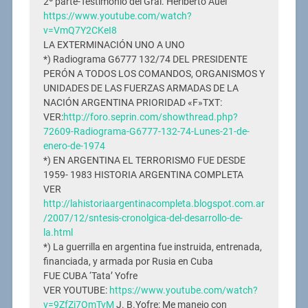
2º parte-Testimonio del Gral. Heriberto Auel
https://www.youtube.com/watch?
v=VmQ7Y2CKeI8
LA EXTERMINACIÓN UNO A UNO
*) Radiograma G6777 132/74 DEL PRESIDENTE
PERÓN A TODOS LOS COMANDOS, ORGANISMOS Y
UNIDADES DE LAS FUERZAS ARMADAS DE LA
NACIÓN ARGENTINA PRIORIDAD «F»TXT:
VER:
http://foro.seprin.com/showthread.php?
72609-Radiograma-G6777-132-74-Lunes-21-de-
enero-de-1974
*) EN ARGENTINA EL TERRORISMO FUE DESDE
1959- 1983 HISTORIA ARGENTINA COMPLETA
VER
http://lahistoriaargentinacompleta.blogspot.com.ar
/2007/12/sntesis-cronolgica-del-desarrollo-de-
la.html
*) La guerrilla en argentina fue instruida, entrenada,
financiada, y armada por Rusia en Cuba
FUE CUBA ‘Tata’ Yofre
VER YOUTUBE:
https://www.youtube.com/watch?
v=9ZfZi7OmTyM
J. B.Yofre: Me manejo con