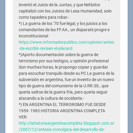
inventó el Juicio de la Juntas, y que Nefástor
capitalizó con los Juicios de Lesa Humanidad, solo
como tapadera para robar.-
*) La guerra de los ‘70 fue legal, y los juicios a los
comandantes de las FF.AA., un disparate progre e
inconstitucional
https://www.informadorpublico.com/opinion/antes
-de-escribir-revisen-el-placard
*)Aporto documentación sobre la guerra de
terrorismo por sus testigos, u opinión profesional
Son muchas horas, le propongo copiar y guardar
para escuchar tranquilo desde su PC La guerra de la
subversión en argentina, fue un invento de un nuevo
tipo de guerra del comunismo de la U.RR.SS., que
quería salirse de la guerra fría, pero quería seguir
atacando a la cultura de occidente.-
*) EN ARGENTINA EL TERRORISMO FUE DESDE
1959- 1983 HISTORIA ARGENTINA COMPLETA
VER:
http://lahistoriaargentinacompleta.blogspot.com.ar
/2007/12/sntesis-cronolgica-del-desarrollo-de-