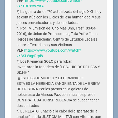
VER:
https://www.youtube.com/watch?
v=e1OFs3wZvtA
*) La guerra de los ´70 actualizada del siglo XXI , hoy
se continúa con los juicios de lesa humanidad, y sus
jueces prevaricadores y desquiciados.-
*) Por TV, Emisión de “Uno Mas Uno, Tres” (03-04-
2016), de Unión de Promociones, Tata Yofre, “ Los
Héroes de Manchala”, Centro de Estudios Legales
sobre el Terrorismo y sus Víctimas
VER:
https://www.youtube.com/watch?
v=BSLWqpRrpi8
*) Los K vinieron SOLO para robar,
Inventaron la tapadera de “LOS JUICIOS DE LESA Y
DD.HH.”
¡¡¡¡ ESTO ES HOMICIDIO Y EXTERMINIO !!!
ÉSTA ES LA HERENCIA SANGRIENTA DE LA GRIETA
DE CRISTINA Por los presos en la galeras de
holocausto de Marcos Paz, con ancianos presos
CONTRA TODA JURISPRUDENCIA se pueden tener
dos actitudes:
*) EL RELATO K nació a la calor del disparate de la
anulación de la JUSTICIA MILITAR con Alfonsín, que