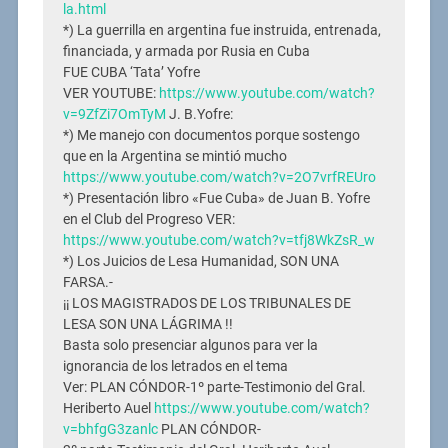
la.html
*) La guerrilla en argentina fue instruida, entrenada,
financiada, y armada por Rusia en Cuba
FUE CUBA ‘Tata’ Yofre
VER YOUTUBE:
https://www.youtube.com/watch?
v=9ZfZi7OmTyM
J. B.Yofre:
*) Me manejo con documentos porque sostengo
que en la Argentina se mintió mucho
https://www.youtube.com/watch?v=2O7vrfREUro
*) Presentación libro «Fue Cuba» de Juan B. Yofre
en el Club del Progreso VER:
https://www.youtube.com/watch?v=tfj8WkZsR_w
*) Los Juicios de Lesa Humanidad, SON UNA
FARSA.-
¡¡ LOS MAGISTRADOS DE LOS TRIBUNALES DE
LESA SON UNA LÁGRIMA !!
Basta solo presenciar algunos para ver la
ignorancia de los letrados en el tema
Ver: PLAN CÓNDOR-1º parte-Testimonio del Gral.
Heriberto Auel
https://www.youtube.com/watch?
v=bhfgG3zanlc
PLAN CÓNDOR-