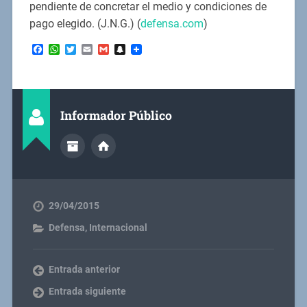
pendiente de concretar el medio y condiciones de
pago elegido. (J.N.G.) (
defensa.com
)
Facebook
WhatsApp
Twitter
Email
Gmail
Snapchat
Informador Público
29/04/2015
Defensa
,
Internacional
Entrada anterior
Entrada siguiente