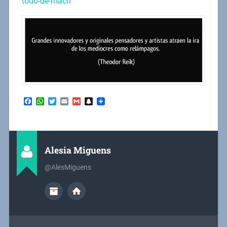
todo-de-macri
Facebook
WhatsApp
Twitter
Email
Gmail
Snapchat
Alesia Miguens
@AlesMiguens