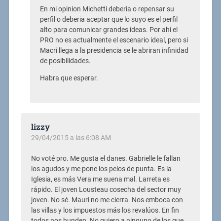
En mi opinion Michetti deberia o repensar su
perfil o deberia aceptar que lo suyo es el perfil
alto para comunicar grandes ideas. Por ahi el
PRO no es actualmente el escenario ideal, pero si
Macri llega a la presidencia se le abriran infinidad
de posibilidades.
Habra que esperar.
lizzy
29/04/2015 a las 6:08 AM
No voté pro. Me gusta el danes. Gabrielle le fallan
los agudos y me pone los pelos de punta. Es la
Iglesia, es más Vera me suena mal. Larreta es
rápido. El joven Lousteau cosecha del sector muy
joven. No sé. Mauri no me cierra. Nos emboca con
las villas y los impuestos más los revalúos. En fin
todos nos hunden. No quiero a ninguno de los que