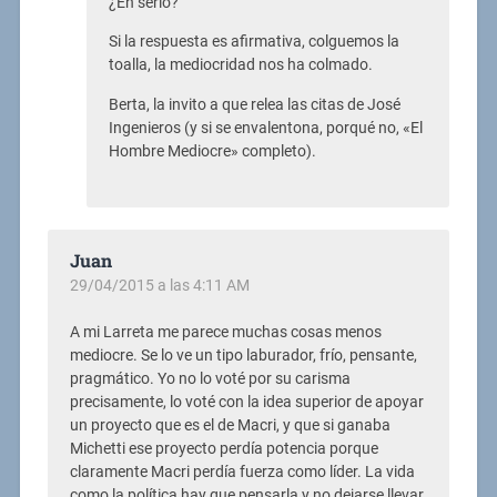
¿En serio?
Si la respuesta es afirmativa, colguemos la
toalla, la mediocridad nos ha colmado.
Berta, la invito a que relea las citas de José
Ingenieros (y si se envalentona, porqué no, «El
Hombre Mediocre» completo).
Juan
29/04/2015 a las 4:11 AM
A mi Larreta me parece muchas cosas menos
mediocre. Se lo ve un tipo laburador, frío, pensante,
pragmático. Yo no lo voté por su carisma
precisamente, lo voté con la idea superior de apoyar
un proyecto que es el de Macri, y que si ganaba
Michetti ese proyecto perdía potencia porque
claramente Macri perdía fuerza como líder. La vida
como la política hay que pensarla y no dejarse llevar