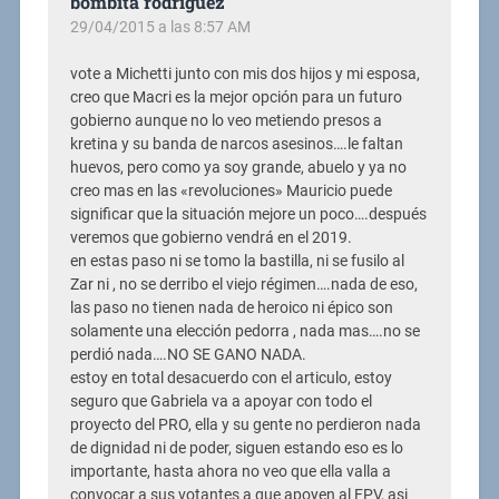
bombita rodriguez
29/04/2015 a las 8:57 AM
vote a Michetti junto con mis dos hijos y mi esposa,
creo que Macri es la mejor opción para un futuro
gobierno aunque no lo veo metiendo presos a
kretina y su banda de narcos asesinos….le faltan
huevos, pero como ya soy grande, abuelo y ya no
creo mas en las «revoluciones» Mauricio puede
significar que la situación mejore un poco….después
veremos que gobierno vendrá en el 2019.
en estas paso ni se tomo la bastilla, ni se fusilo al
Zar ni , no se derribo el viejo régimen….nada de eso,
las paso no tienen nada de heroico ni épico son
solamente una elección pedorra , nada mas….no se
perdió nada….NO SE GANO NADA.
estoy en total desacuerdo con el articulo, estoy
seguro que Gabriela va a apoyar con todo el
proyecto del PRO, ella y su gente no perdieron nada
de dignidad ni de poder, siguen estando eso es lo
importante, hasta ahora no veo que ella valla a
convocar a sus votantes a que apoyen al FPV, asi