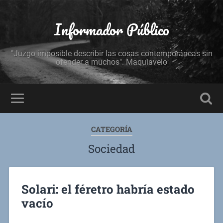
Informador Público
"Juzgo imposible describir las cosas contemporáneas sin
ofender a muchos". Maquiavelo
CATEGORÍA
Sociedad
Solari: el féretro habría estado
vacío