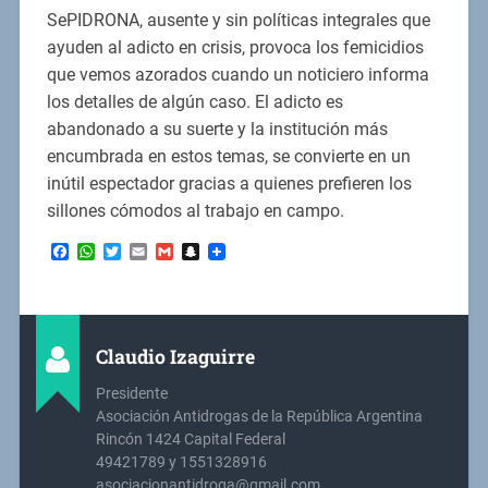
SePIDRONA, ausente y sin políticas integrales que
ayuden al adicto en crisis, provoca los femicidios
que vemos azorados cuando un noticiero informa
los detalles de algún caso. El adicto es
abandonado a su suerte y la institución más
encumbrada en estos temas, se convierte en un
inútil espectador gracias a quienes prefieren los
sillones cómodos al trabajo en campo.
Facebook
WhatsApp
Twitter
Email
Gmail
Snapchat
Claudio Izaguirre
Presidente
Asociación Antidrogas de la República Argentina
Rincón 1424 Capital Federal
49421789 y 1551328916
asociacionantidroga@gmail.com