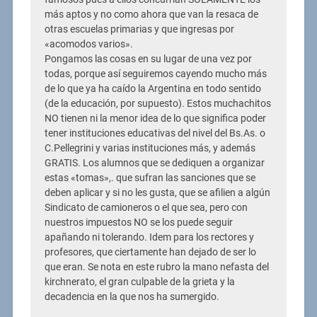
más aptos y no como ahora que van la resaca de
otras escuelas primarias y que ingresas por
«acomodos varios».
Pongamos las cosas en su lugar de una vez por
todas, porque así seguiremos cayendo mucho más
de lo que ya ha caído la Argentina en todo sentido
(de la educación, por supuesto). Estos muchachitos
NO tienen ni la menor idea de lo que significa poder
tener instituciones educativas del nivel del Bs.As. o
C.Pellegrini y varias instituciones más, y además
GRATIS. Los alumnos que se dediquen a organizar
estas «tomas»,. que sufran las sanciones que se
deben aplicar y si no les gusta, que se afilien a algún
Sindicato de camioneros o el que sea, pero con
nuestros impuestos NO se los puede seguir
apañando ni tolerando. Idem para los rectores y
profesores, que ciertamente han dejado de ser lo
que eran. Se nota en este rubro la mano nefasta del
kirchnerato, el gran culpable de la grieta y la
decadencia en la que nos ha sumergido.