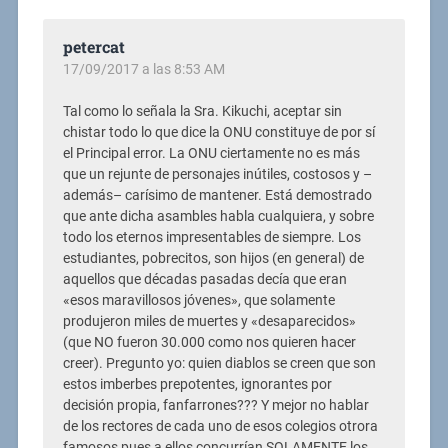
petercat
17/09/2017 a las 8:53 AM
Tal como lo señala la Sra. Kikuchi, aceptar sin
chistar todo lo que dice la ONU constituye de por sí
el Principal error. La ONU ciertamente no es más
que un rejunte de personajes inútiles, costosos y –
además– carísimo de mantener. Está demostrado
que ante dicha asambles habla cualquiera, y sobre
todo los eternos impresentables de siempre. Los
estudiantes, pobrecitos, son hijos (en general) de
aquellos que décadas pasadas decía que eran
«esos maravillosos jóvenes», que solamente
produjeron miles de muertes y «desaparecidos»
(que NO fueron 30.000 como nos quieren hacer
creer). Pregunto yo: quien diablos se creen que son
estos imberbes prepotentes, ignorantes por
decisión propia, fanfarrones??? Y mejor no hablar
de los rectores de cada uno de esos colegios otrora
famosos pues a ellos concurrían SOLAMENTE los