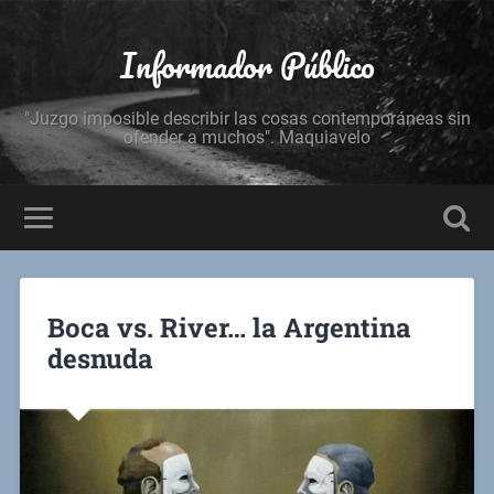
Informador Público
"Juzgo imposible describir las cosas contemporáneas sin
ofender a muchos". Maquiavelo
Boca vs. River… la Argentina
desnuda