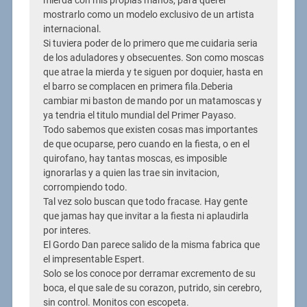
mierda con mis propias manos, para querer
mostrarlo como un modelo exclusivo de un artista
internacional.
Si tuviera poder de lo primero que me cuidaria seria
de los aduladores y obsecuentes. Son como moscas
que atrae la mierda y te siguen por doquier, hasta en
el barro se complacen en primera fila.Deberia
cambiar mi baston de mando por un matamoscas y
ya tendria el titulo mundial del Primer Payaso.
Todo sabemos que existen cosas mas importantes
de que ocuparse, pero cuando en la fiesta, o en el
quirofano, hay tantas moscas, es imposible
ignorarlas y a quien las trae sin invitacion,
corrompiendo todo.
Tal vez solo buscan que todo fracase. Hay gente
que jamas hay que invitar a la fiesta ni aplaudirla
por interes.
El Gordo Dan parece salido de la misma fabrica que
el impresentable Espert.
Solo se los conoce por derramar excremento de su
boca, el que sale de su corazon, putrido, sin cerebro,
sin control. Monitos con escopeta.