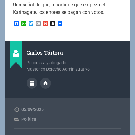
Una señal de que, a partir de qué empezó el
Karinagate, los errores se pagan con votos.
Facebook
WhatsApp
Twitter
Email
Gmail
Snapchat
Carlos Tórtora
Periodista y abogado
Master en Derecho Administrativo
05/09/2025
Política