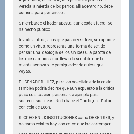
Aqui afuera, en la calle, uno puede esquivar en la
vereda la mierda de los perros, alli adentro no, debe
comerla para pertenecer.
Sin embargo el hedor apesta, aun desde afuera. Se
ha hecho publico.
Invade a otros, a los que pasan y sufren, se expande
como un virus, representa una forma de ser, de
pensar, una ideologia de los sin ideas, la patota de
los moscardones, que llevan la señal de que la
mierda avanza y te persigue donde quiera que
vayas.
EL SENADOR JUEZ, para los novelistas de la casta,
tambien podria decirse que aun expuesto a la critica
puso su situacion personal de ejemplo para
sostener sus ideas. No lo hace el Gordo ,ni el Raton
con cola de Leon.
SI CREO EN LS INSTITUCIONES como DEBER SER, y
no como existen hoy, con estos que las corrompen.