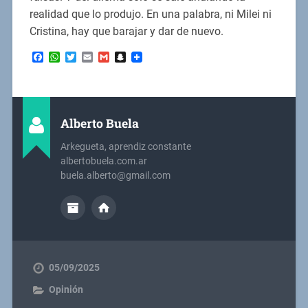
realidad que lo produjo. En una palabra, ni Milei ni
Cristina, hay que barajar y dar de nuevo.
Facebook
WhatsApp
Twitter
Email
Gmail
Snapchat
Alberto Buela
Arkegueta, aprendiz constante
albertobuela.com.ar
buela.alberto@gmail.com
05/09/2025
Opinión