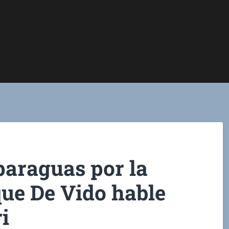
 paraguas por la
que De Vido hable
i