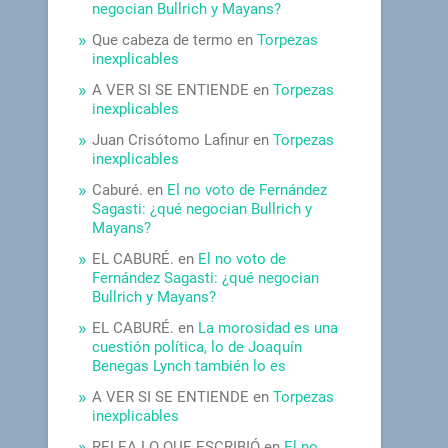
negocian Bullrich y Mayans?
Que cabeza de termo
en
Torpezas
inexplicables
A VER SI SE ENTIENDE
en
Torpezas
inexplicables
Juan Crisótomo Lafinur
en
Torpezas
inexplicables
Caburé.
en
El no voto de Fernández
Sagasti: ¿qué negocian Bullrich y
Mayans?
EL CABURÉ.
en
El no voto de
Fernández Sagasti: ¿qué negocian
Bullrich y Mayans?
EL CABURÉ.
en
La morosidad es una
cuestión política, lo de Joaquín
Benegas Lynch también lo es
A VER SI SE ENTIENDE
en
Torpezas
inexplicables
RELEA LO QUE ESCRIBIÓ
en
El no