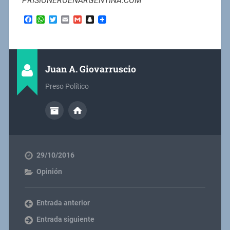
PRISIONEROENARGENTINA.COM
Facebook
WhatsApp
Twitter
Email
Gmail
Snapchat
Juan A. Giovarruscio
Preso Político
29/10/2016
Opinión
Entrada anterior
Entrada siguiente