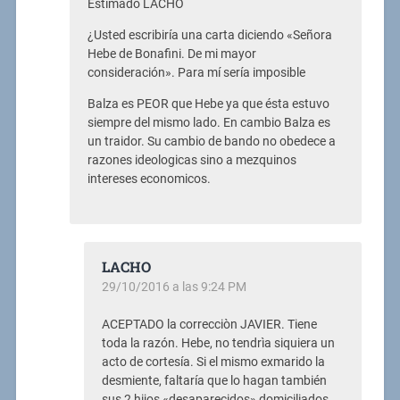
Estimado LACHO
¿Usted escribiría una carta diciendo «Señora
Hebe de Bonafini. De mi mayor
consideración». Para mí sería imposible
Balza es PEOR que Hebe ya que ésta estuvo
siempre del mismo lado. En cambio Balza es
un traidor. Su cambio de bando no obedece a
razones ideologicas sino a mezquinos
intereses economicos.
LACHO
29/10/2016 a las 9:24 PM
ACEPTADO la correcciòn JAVIER. Tiene
toda la razón. Hebe, no tendrìa siquiera un
acto de cortesía. Si el mismo exmarido la
desmiente, faltaría que lo hagan también
sus 2 hijos «desaparecidos» domiciliados