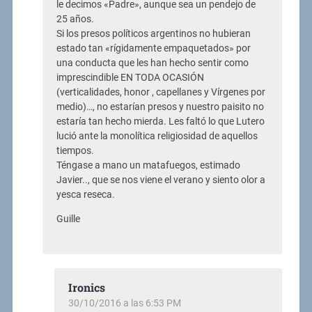
le decimos «Padre», aunque sea un pendejo de
25 años.
Si los presos políticos argentinos no hubieran
estado tan «rígidamente empaquetados» por
una conducta que les han hecho sentir como
imprescindible EN TODA OCASIÓN
(verticalidades, honor , capellanes y Vírgenes por
medio)…, no estarían presos y nuestro paisito no
estaría tan hecho mierda. Les faltó lo que Lutero
lució ante la monolítica religiosidad de aquellos
tiempos.
Téngase a mano un matafuegos, estimado
Javier.., que se nos viene el verano y siento olor a
yesca reseca.
Guille
Ironics
30/10/2016 a las 6:53 PM