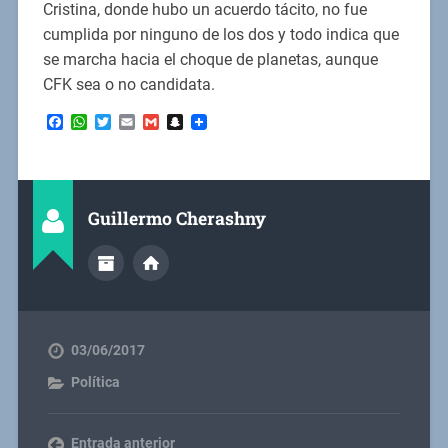
Cristina, donde hubo un acuerdo tácito, no fue
cumplida por ninguno de los dos y todo indica que
se marcha hacia el choque de planetas, aunque
CFK sea o no candidata.
Facebook
WhatsApp
Twitter
Email
Gmail
Snapchat
Guillermo Cherashny
03/06/2017
Política
Entrada anterior