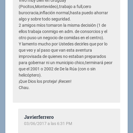
Vivo muy bien en Uruguay
(Pocitos,Montevideo),trabajo a full,cero
burocracia,inflación normal,hasta puedo ahorrar
algo y sobre todo seguridad.
2 amigos míos tomaron la misma decisión (1 de
ellos trabaja conmigo en adm. de consorcios y el
otro puso un negocio de comidas en el centro).
Y lamento mucho por Ustedes decirles que por lo
que veo y al paso que van esta aventura
improvisada de quienes no estaban preparados
para gobernar ni un municipio chico,terminará peor
que el 2001 o 2002 de De la Rúa (con o sin
helicóptero).
¡Que Dios los proteja! ¡Recen!
Chau.
Javierferrero
03/06/2017 a las 6:31 PM