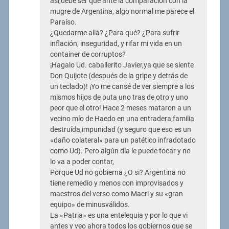
así,debe ser que ante la comparación con la
mugre de Argentina, algo normal me parece el
Paraíso.
¿Quedarme allá? ¿Para qué? ¿Para sufrir
inflación, inseguridad, y rifar mi vida en un
container de corruptos?
¡Hagalo Ud. caballerito Javier,ya que se siente
Don Quijote (después de la gripe y detrás de
un teclado)! ¡Yo me cansé de ver siempre a los
mismos hijos de puta uno tras de otro y uno
peor que el otro! Hace 2 meses mataron a un
vecino mío de Haedo en una entradera,familia
destruída,impunidad (y seguro que eso es un
«daño colateral» para un patético infradotado
como Ud). Pero algún día le puede tocar y no
lo va a poder contar,
Porque Ud no gobierna ¿O si? Argentina no
tiene remedio y menos con improvisados y
maestros del verso como Macri y su «gran
equipo» de minusválidos.
La «Patria» es una entelequia y por lo que vi
antes y veo ahora todos los gobiernos que se