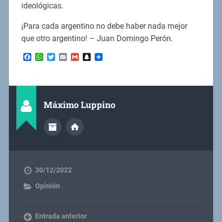
ideológicas.
¡Para cada argentino no debe haber nada mejor
que otro argentino! – Juan Domingo Perón.
Facebook
WhatsApp
Twitter
Email
Gmail
Snapchat
Máximo Luppino
30/12/2022
Opinión
Entrada anterior