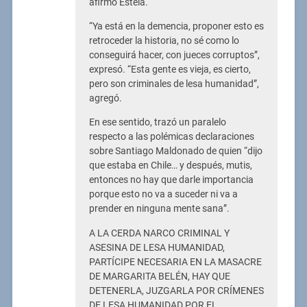
afirmó Estela.
“Ya está en la demencia, proponer esto es
retroceder la historia, no sé como lo
conseguirá hacer, con jueces corruptos”,
expresó. “Esta gente es vieja, es cierto,
pero son criminales de lesa humanidad”,
agregó.
En ese sentido, trazó un paralelo
respecto a las polémicas declaraciones
sobre Santiago Maldonado de quien “dijo
que estaba en Chile… y después, mutis,
entonces no hay que darle importancia
porque esto no va a suceder ni va a
prender en ninguna mente sana”.
A LA CERDA NARCO CRIMINAL Y
ASESINA DE LESA HUMANIDAD,
PARTÍCIPE NECESARIA EN LA MASACRE
DE MARGARITA BELÉN, HAY QUE
DETENERLA, JUZGARLA POR CRÍMENES
DE LESA HUMANIDAD POR EL