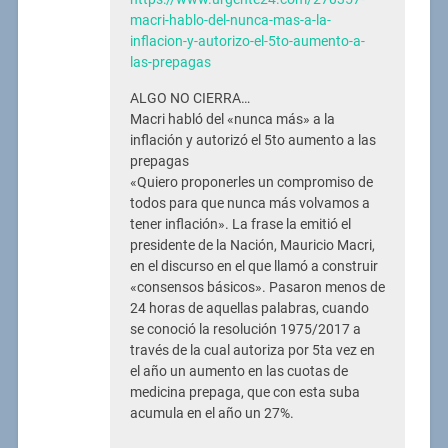
macri-hablo-del-nunca-mas-a-la-
inflacion-y-autorizo-el-5to-aumento-a-
las-prepagas
ALGO NO CIERRA…
Macri habló del «nunca más» a la
inflación y autorizó el 5to aumento a las
prepagas
«Quiero proponerles un compromiso de
todos para que nunca más volvamos a
tener inflación». La frase la emitió el
presidente de la Nación, Mauricio Macri,
en el discurso en el que llamó a construir
«consensos básicos». Pasaron menos de
24 horas de aquellas palabras, cuando
se conoció la resolución 1975/2017 a
través de la cual autoriza por 5ta vez en
el año un aumento en las cuotas de
medicina prepaga, que con esta suba
acumula en el año un 27%.