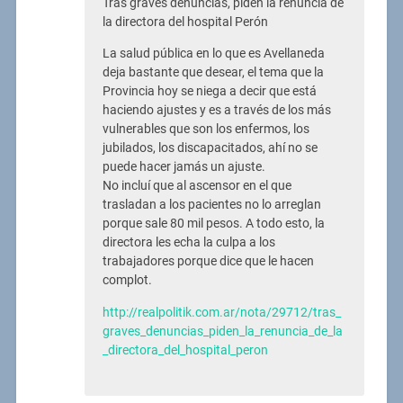
Tras graves denuncias, piden la renuncia de
la directora del hospital Perón
La salud pública en lo que es Avellaneda
deja bastante que desear, el tema que la
Provincia hoy se niega a decir que está
haciendo ajustes y es a través de los más
vulnerables que son los enfermos, los
jubilados, los discapacitados, ahí no se
puede hacer jamás un ajuste.
No incluí que al ascensor en el que
trasladan a los pacientes no lo arreglan
porque sale 80 mil pesos. A todo esto, la
directora les echa la culpa a los
trabajadores porque dice que le hacen
complot.
http://realpolitik.com.ar/nota/29712/tras_
graves_denuncias_piden_la_renuncia_de_la
_directora_del_hospital_peron