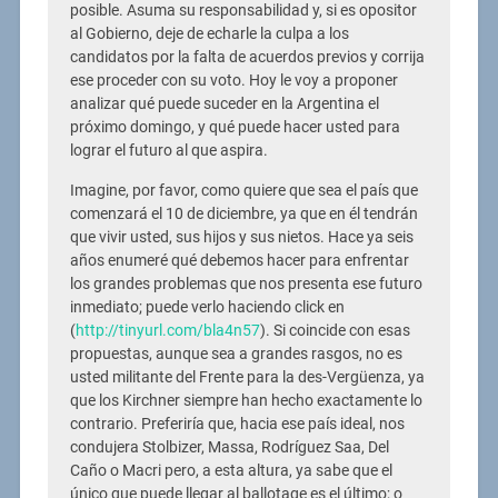
posible. Asuma su responsabilidad y, si es opositor
al Gobierno, deje de echarle la culpa a los
candidatos por la falta de acuerdos previos y corrija
ese proceder con su voto. Hoy le voy a proponer
analizar qué puede suceder en la Argentina el
próximo domingo, y qué puede hacer usted para
lograr el futuro al que aspira.
Imagine, por favor, como quiere que sea el país que
comenzará el 10 de diciembre, ya que en él tendrán
que vivir usted, sus hijos y sus nietos. Hace ya seis
años enumeré qué debemos hacer para enfrentar
los grandes problemas que nos presenta ese futuro
inmediato; puede verlo haciendo click en
(
http://tinyurl.com/bla4n57
). Si coincide con esas
propuestas, aunque sea a grandes rasgos, no es
usted militante del Frente para la des-Vergüenza, ya
que los Kirchner siempre han hecho exactamente lo
contrario. Preferiría que, hacia ese país ideal, nos
condujera Stolbizer, Massa, Rodríguez Saa, Del
Caño o Macri pero, a esta altura, ya sabe que el
único que puede llegar al ballotage es el último; o