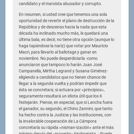
candidato y el marxista abusador y corrupto.
En resumen, si usted cree que tenemos una sola
oportunidad de revertir el plano de destrucción de la
República y de descenso hacia la nada que esta
década ha inclinado mucho más, le quedará una
última bala, es decir, no tiene otra opción (aunque lo
haga tapándose la nariz) que votar por Mauricio
Macri, para llevarlo al ballotage y ganar en
noviembre. No puede desperdiciarla -como
anunciaron que tampoco lo harán Juan José
Campanella, Mirtha Legrand y Susana Giménez-
eligiendo a candidatos que no tienen chance de
llegar a la segunda vuelta y podrían impedir que
ésta se concretara; si actuara por «principios»,
seguramente resultará un idiota útil que los K
festejarán. Piense, en especial, que si Lancha fuera
el ganador, su segundo, el Chino Zannini, que tanto
ha hecho contra la Justicia y las instituciones, con
la invalorable cooperación de La Cámpora
concretaría su rápida «nisman-ización» ante el más
mínimo desvío del «proyecto» kirchnerista. ¿Puede