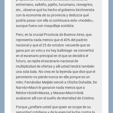
entrerriano, salteño, jujeño, tucumano, rionegrino,
etc., observe qué ha hecho el gobierno kirchnerista
con la economía de su provincia y deduzca qué
podría pasar con ella si continuara este «modelo»,
aunque fuera con maquillaje sciolista.
Pero, en la crucial Provincia de Buenos Aires, que
representa nada menos que el 40% del padrón
nacional y que el 25 de octubre -recuerde que se
gana por un voto y no hay ballotage- se convertirá
en el escenario principal en el que se decidirá el
futuro, se repite el escenario nacional de
multiplicidad de ofertas y allí usted tendrá también
una sola bala. No crea en la leyenda que dice que el
peronismo no pierde nunca en ella porque es un
mito: Fernández Meijide venció a Chiche Duhalde, De
Narvéz+Macri le ganaron nada menos que a
Néstor+Scioli+Massa, y Massa+Macri+Solá
acabaron allí con el sueño de eternidad de Cristina.
Porque ¿prefiere usted que quien se ocupe de su
seguridad cotidiana y de la esencial lucha contra la