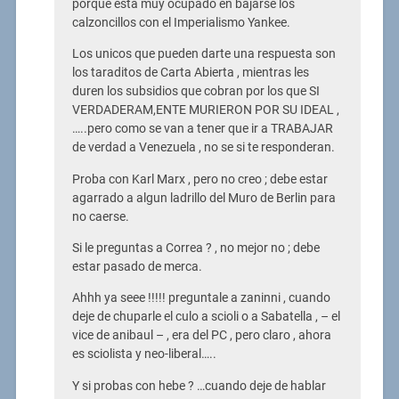
porque esta muy ocupado en bajarse los
calzoncillos con el Imperialismo Yankee.
Los unicos que pueden darte una respuesta son
los taraditos de Carta Abierta , mientras les
duren los subsidios que cobran por los que SI
VERDADERAM,ENTE MURIERON POR SU IDEAL ,
…..pero como se van a tener que ir a TRABAJAR
de verdad a Venezuela , no se si te responderan.
Proba con Karl Marx , pero no creo ; debe estar
agarrado a algun ladrillo del Muro de Berlin para
no caerse.
Si le preguntas a Correa ? , no mejor no ; debe
estar pasado de merca.
Ahhh ya seee !!!!! preguntale a zaninni , cuando
deje de chuparle el culo a scioli o a Sabatella , – el
vice de anibaul – , era del PC , pero claro , ahora
es sciolista y neo-liberal…..
Y si probas con hebe ? …cuando deje de hablar