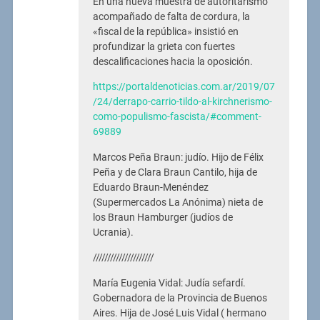
En una nueva muestra de autoritarismo
acompañado de falta de cordura, la
«fiscal de la república» insistió en
profundizar la grieta con fuertes
descalificaciones hacia la oposición.
https://portaldenoticias.com.ar/2019/07
/24/derrapo-carrio-tildo-al-kirchnerismo-
como-populismo-fascista/#comment-
69889
Marcos Peña Braun: judío. Hijo de Félix
Peña y de Clara Braun Cantilo,​ hija de
Eduardo Braun-Menéndez
(Supermercados La Anónima) nieta de
los Braun Hamburger (judíos de
Ucrania).
/////////////////////
María Eugenia Vidal: Judía sefardí.
Gobernadora de la Provincia de Buenos
Aires. Hija de José Luis Vidal ( hermano