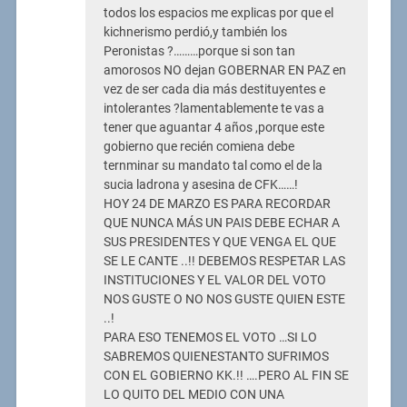
todos los espacios me explicas por que el
kichnerismo perdió,y también los
Peronistas ?………porque si son tan
amorosos NO dejan GOBERNAR EN PAZ en
vez de ser cada dia más destituyentes e
intolerantes ?lamentablemente te vas a
tener que aguantar 4 años ,porque este
gobierno que recién comiena debe
ternminar su mandato tal como el de la
sucia ladrona y asesina de CFK……!
HOY 24 DE MARZO ES PARA RECORDAR
QUE NUNCA MÁS UN PAIS DEBE ECHAR A
SUS PRESIDENTES Y QUE VENGA EL QUE
SE LE CANTE ..!! DEBEMOS RESPETAR LAS
INSTITUCIONES Y EL VALOR DEL VOTO
NOS GUSTE O NO NOS GUSTE QUIEN ESTE
..!
PARA ESO TENEMOS EL VOTO …SI LO
SABREMOS QUIENESTANTO SUFRIMOS
CON EL GOBIERNO KK.!! ….PERO AL FIN SE
LO QUITO DEL MEDIO CON UNA