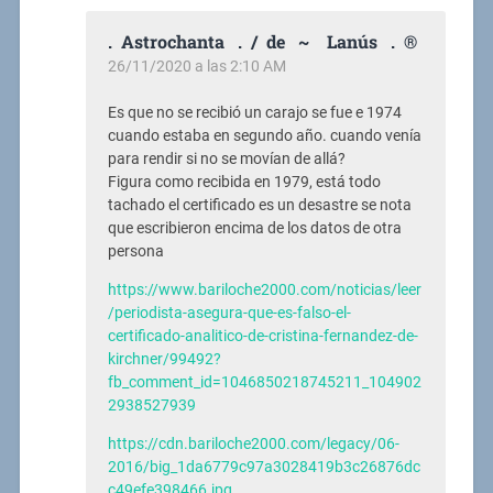
. Astrochanta . / de ~ Lanús . ®
26/11/2020 a las 2:10 AM
Es que no se recibió un carajo se fue e 1974
cuando estaba en segundo año. cuando venía
para rendir si no se movían de allá?
Figura como recibida en 1979, está todo
tachado el certificado es un desastre se nota
que escribieron encima de los datos de otra
persona
https://www.bariloche2000.com/noticias/leer
/periodista-asegura-que-es-falso-el-
certificado-analitico-de-cristina-fernandez-de-
kirchner/99492?
fb_comment_id=1046850218745211_104902
2938527939
https://cdn.bariloche2000.com/legacy/06-
2016/big_1da6779c97a3028419b3c26876dc
c49efe398466.jpg