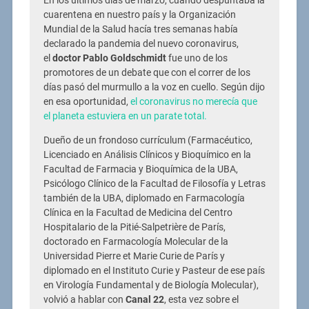
En los últimos días de marzo, cuando despuntaba la
cuarentena en nuestro país y la Organización
Mundial de la Salud hacía tres semanas había
declarado la pandemia del nuevo coronavirus,
el
doctor Pablo Goldschmidt
fue uno de los
promotores de un debate que con el correr de los
días pasó del murmullo a la voz en cuello. Según dijo
en esa oportunidad,
el coronavirus no merecía que
el planeta estuviera en un parate total.
Dueño de un frondoso currículum (Farmacéutico,
Licenciado en Análisis Clínicos y Bioquímico en la
Facultad de Farmacia y Bioquímica de la UBA,
Psicólogo Clínico de la Facultad de Filosofía y Letras
también de la UBA, diplomado en Farmacología
Clínica en la Facultad de Medicina del Centro
Hospitalario de la Pitié-Salpetrière de París,
doctorado en Farmacología Molecular de la
Universidad Pierre et Marie Curie de París y
diplomado en el Instituto Curie y Pasteur de ese país
en Virología Fundamental y de Biología Molecular),
volvió a hablar con
Canal 22
, esta vez sobre el