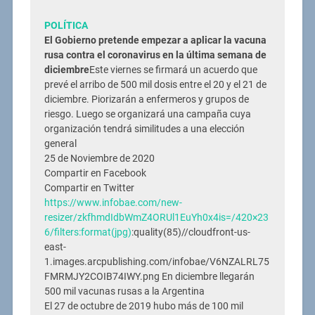
POLÍTICA
El Gobierno pretende empezar a aplicar la vacuna
rusa contra el coronavirus en la última semana de
diciembre
Este viernes se firmará un acuerdo que
prevé el arribo de 500 mil dosis entre el 20 y el 21 de
diciembre. Piorizarán a enfermeros y grupos de
riesgo. Luego se organizará una campaña cuya
organización tendrá similitudes a una elección
general
25 de Noviembre de 2020
Compartir en Facebook
Compartir en Twitter
https://www.infobae.com/new-
resizer/zkfhmdIdbWmZ4ORUl1EuYh0x4is=/420×23
6/filters:format(jpg)
:quality(85)//cloudfront-us-
east-
1.images.arcpublishing.com/infobae/V6NZALRL75
FMRMJY2COIB74IWY.png En diciembre llegarán
500 mil vacunas rusas a la Argentina
El 27 de octubre de 2019 hubo más de 100 mil