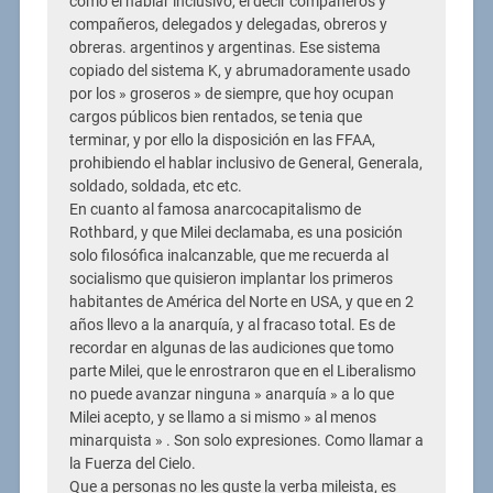
como el hablar inclusivo, el decir compañeros y
compañeros, delegados y delegadas, obreros y
obreras. argentinos y argentinas. Ese sistema
copiado del sistema K, y abrumadoramente usado
por los » groseros » de siempre, que hoy ocupan
cargos públicos bien rentados, se tenia que
terminar, y por ello la disposición en las FFAA,
prohibiendo el hablar inclusivo de General, Generala,
soldado, soldada, etc etc.
En cuanto al famosa anarcocapitalismo de
Rothbard, y que Milei declamaba, es una posición
solo filosófica inalcanzable, que me recuerda al
socialismo que quisieron implantar los primeros
habitantes de América del Norte en USA, y que en 2
años llevo a la anarquía, y al fracaso total. Es de
recordar en algunas de las audiciones que tomo
parte Milei, que le enrostraron que en el Liberalismo
no puede avanzar ninguna » anarquía » a lo que
Milei acepto, y se llamo a si mismo » al menos
minarquista » . Son solo expresiones. Como llamar a
la Fuerza del Cielo.
Que a personas no les guste la verba mileista, es