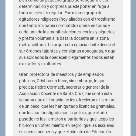
bien cómo un pequeño grupo de vanguardia con
determinación y sorpresa puede poner en fuga a
todo un ejército regular. Ese mismo grupo de
agitadores religiosos (hoy aliados con el trotskismo
que tanto los había combatido) opera en todas y
cada una de las manifestaciones, cortes y piquetes,
y presta volumen a la batalla docente en la zona
metropolitana. La arquitecta egipcia emite desde el
sur órdenes tajantes y consignas abnegadas, y aquí
sus soldados la obedecen ciegamente: todos están
excitados y exultantes.
Gran protectora de maestros y de empleados
públicos, Cristina no hace, sin embargo, lo que
predica: Pedro Cormack, secretario general de la
Asociación Docente de Santa Cruz, me contó esta
semana que allí todavía no les ofrecieron ni la mitad
de un peso, que les han quitado licencias gremiales,
que los han hostigado con la policía, que el año
pasado no los llamaron a paritarias y que luego les
hicieron un ofrecimiento en negro, que las escuelas
se caen a pedazos y que el ministro de Educación