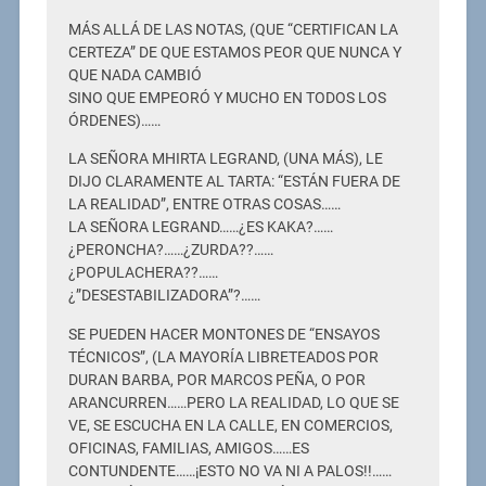
MÁS ALLÁ DE LAS NOTAS, (QUE “CERTIFICAN LA
CERTEZA” DE QUE ESTAMOS PEOR QUE NUNCA Y
QUE NADA CAMBIÓ
SINO QUE EMPEORÓ Y MUCHO EN TODOS LOS
ÓRDENES)……
LA SEÑORA MHIRTA LEGRAND, (UNA MÁS), LE
DIJO CLARAMENTE AL TARTA: “ESTÁN FUERA DE
LA REALIDAD”, ENTRE OTRAS COSAS……
LA SEÑORA LEGRAND……¿ES KAKA?……
¿PERONCHA?……¿ZURDA??……
¿POPULACHERA??……
¿”DESESTABILIZADORA”?……
SE PUEDEN HACER MONTONES DE “ENSAYOS
TÉCNICOS”, (LA MAYORÍA LIBRETEADOS POR
DURAN BARBA, POR MARCOS PEÑA, O POR
ARANCURREN……PERO LA REALIDAD, LO QUE SE
VE, SE ESCUCHA EN LA CALLE, EN COMERCIOS,
OFICINAS, FAMILIAS, AMIGOS……ES
CONTUNDENTE……¡ESTO NO VA NI A PALOS!!……