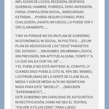
INFLACIÓN DE LOCOS, RECESIÓN, DESPIDOS,
QUIEBRAS, HAMBRE, POBREZA, CERO INVERSIÓN,
FARSA, CONVULSIÓN SOCIAL, INSEGURIDAD
EXTREMA……PODRÍA SEGUIR CITANDO, PERO
CUALQUIERA, (HASTA UN CIEGO), LO PUEDE VER Y
OIR CLARAMENTE……
Y NO VA PORQUE NO ES UN PLAN DE GOBIERNO,
NI ECONÓMICO, NI SOCIAL, NI POLÍTICO……¡ES UN
PLAN DE NEGOCIOS DE LOS “CEOS” PARÁSITOS
DEL ESTADO!!……SIN RUMBO, SIN MÍNIMA LÓGICA,
SIN PREVISIÓN, SIN APTITUD ALGUNA, TORPE Y “A
LO QUE SALGA CON TAL DE”……
Y EL PUEBLO NO ESTÁ INVITADO AL CONVITE, (Y
CUANDO DIGO PUEBLO, CITO AL 95% DEL MISMO),
LOS PROBLEMAS DE LA GENTE DE CLASE BAJA,
MEDIA Y AÚN DE MEDIA ALTA NO SIGNIFICAN
NADA PARA ESTE “MODELO”……(MÁS BIEN
“EXPERIMENTO”)……
ESTE GOBIERNO SIN CAPACIDAD DE AUTOCRÍTICA
NI RECTIFICACIÓN, COMO NO SEA EL TEATRAL
“VOLVER A FOJAS CERO”, PARA LUEGO