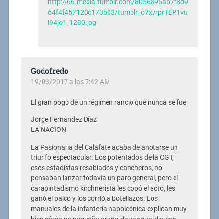
http://66.media.tumblr.com/8056895ab7f8d9
64f4f457120c173b03/tumblr_o7xyrprTEP1vu
l94jo1_1280.jpg
Godofredo
19/03/2017 a las 7:42 AM
El gran pogo de un régimen rancio que nunca se fue
Jorge Fernández Díaz
LA NACION
La Pasionaria del Calafate acaba de anotarse un
triunfo espectacular. Los potentados de la CGT,
esos estadistas resabiados y cancheros, no
pensaban lanzar todavía un paro general, pero el
carapintadismo kirchnerista les copó el acto, les
ganó el palco y los corrió a botellazos. Los
manuales de la infantería napoleónica explican muy