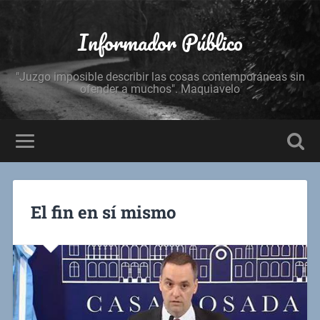
Informador Público
"Juzgo imposible describir las cosas contemporáneas sin
ofender a muchos". Maquiavelo
El fin en sí mismo