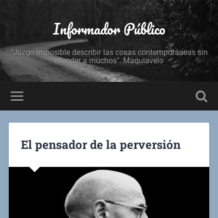
Informador Público
"Juzgo imposible describir las cosas contemporáneas sin
ofender a muchos". Maquiavelo
El pensador de la perversión