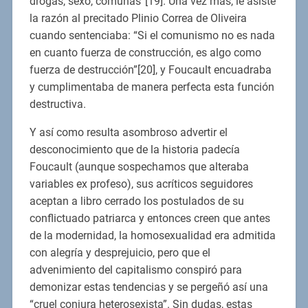
drogas, sexo, comunas”[19]. Una vez más, le asiste
la razón al precitado Plinio Correa de Oliveira
cuando sentenciaba: “Si el comunismo no es nada
en cuanto fuerza de construcción, es algo como
fuerza de destrucción”[20], y Foucault encuadraba
y cumplimentaba de manera perfecta esta función
destructiva.
Y así como resulta asombroso advertir el
desconocimiento que de la historia padecía
Foucault (aunque sospechamos que alteraba
variables ex profeso), sus acríticos seguidores
aceptan a libro cerrado los postulados de su
conflictuado patriarca y entonces creen que antes
de la modernidad, la homosexualidad era admitida
con alegría y desprejuicio, pero que el
advenimiento del capitalismo conspiró para
demonizar estas tendencias y se pergeñó así una
“cruel conjura heterosexista”. Sin dudas, estas