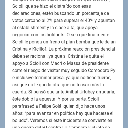
Scioli, que se hizo el distraído con esas
declaraciones, estén buscando un porcentaje de
votos cercano al 2% para superar el 40% y apuntan
al establishment y la clase alta, que apoya
negociar con los holdouts. O sea que finalmente
Scioli le ponga un freno al plan bomba que le dejan
Cristina y Kicillof. La próxima reacción presidencial
debe ser racional, ya que si Cristina le quita el
apoyo a Scioli con Macri o Massa de presidente
corre el riesgo de visitar muy seguido Comodoro Py
e inclusive terminar presa, ya que no tiene fueros,
así que no le queda otra que no tensar más la
cuerda. Si pensó que ante Aníbal Urtubey arrugaría,
éste dobló la apuesta. Y por su parte, Scioli
parafraseó a Felipe Solá, quien dijo hace unos
años: “para avanzar en política hay que hacerse el
boludo”. Veremos si este incidente se convierte en
una guerra del PJ contra La Cámpora y el jefe de