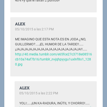
40% «y que le faltan 2 puntos»
ALEX
05/10/2015 a las 2:17 PM
ME IMAGINO QUE ESTA NOTA ES EN JODA ¿NO,
GUILLERMO?……¡EL HUMOR DE LA TARDE!!……
¡JAJAJAJAJAJAJAJAJAJAJAJAJAJAJAJA!!……
http://40.media.tumblr.com/e65fce27c3718e08516
cb10a74af7b16/tumblr_nvjqhpyygu1uxlnf8o1_128
0.jpg
ALEX
05/10/2015 a las 2:22 PM
YOLI:……¡UN KA-RADURA, INÚTIL Y CHORRO!……