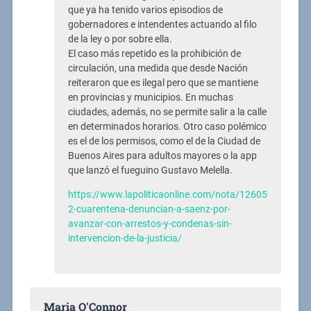
que ya ha tenido varios episodios de
gobernadores e intendentes actuando al filo
de la ley o por sobre ella.
El caso más repetido es la prohibición de
circulación, una medida que desde Nación
reiteraron que es ilegal pero que se mantiene
en provincias y municipios. En muchas
ciudades, además, no se permite salir a la calle
en determinados horarios. Otro caso polémico
es el de los permisos, como el de la Ciudad de
Buenos Aires para adultos mayores o la app
que lanzó el fueguino Gustavo Melella.
https://www.lapoliticaonline.com/nota/12605
2-cuarentena-denuncian-a-saenz-por-
avanzar-con-arrestos-y-condenas-sin-
intervencion-de-la-justicia/
Maria O'Connor