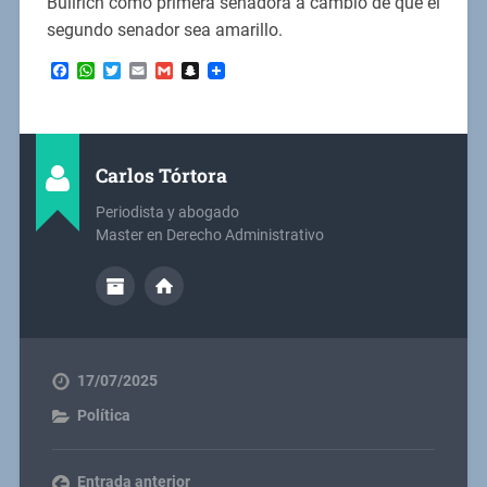
Bullrich como primera senadora a cambio de que el
segundo senador sea amarillo.
Facebook
WhatsApp
Twitter
Email
Gmail
Snapchat
Carlos Tórtora
Periodista y abogado
Master en Derecho Administrativo
17/07/2025
Política
Entrada anterior