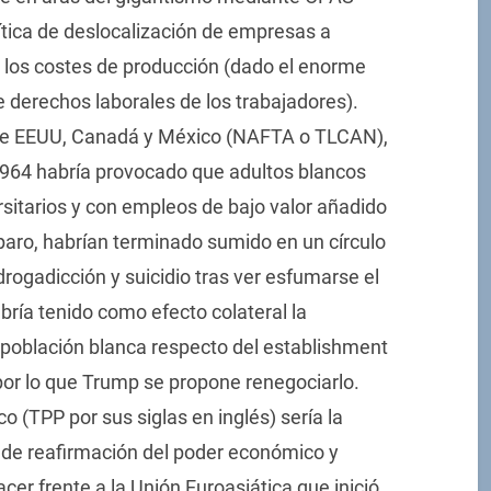
olítica de deslocalización de empresas a
 los costes de producción (dado el enorme
de derechos laborales de los trabajadores).
ntre EEUU, Canadá y México (NAFTA o TLCAN),
 1964 habría provocado que adultos blancos
sitarios y con empleos de bajo valor añadido
 paro, habrían terminado sumido en un círculo
rogadicción y suicidio tras ver esfumarse el
bría tenido como efecto colateral la
población blanca respecto del establishment
por lo que Trump se propone renegociarlo.
o (TPP por sus siglas en inglés) sería la
a de reafirmación del poder económico y
hacer frente a la Unión Euroasiática que inició