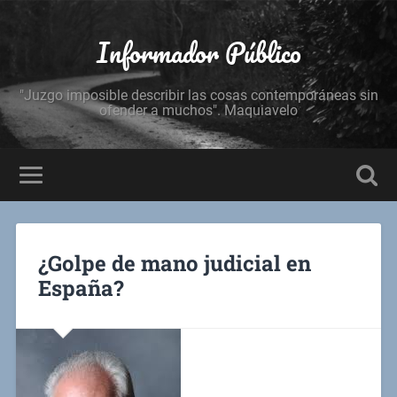
Informador Público
"Juzgo imposible describir las cosas contemporáneas sin
ofender a muchos". Maquiavelo
¿Golpe de mano judicial en
España?