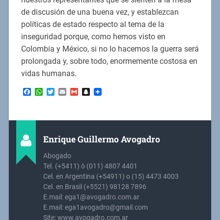
de discusión de una buena vez, y establezcan
políticas de estado respecto al tema de la
inseguridad porque, como hemos visto en
Colombia y México, si no lo hacemos la guerra será
prolongada y, sobre todo, enormemente costosa en
vidas humanas.
Facebook
WhatsApp
Twitter
Email
Gmail
Snapchat
Enrique Guillermo Avogadro
Abogado
Tel. (+5411) ò (011) 4807 4401
Cel. en Argentina (+54911) o (15) 4473 4003
Cel. en Brasil (+5521) 98128 7896
E.mail: ega1@avogadro.com.ar
E.mail: ega1avogadro@gmail.com
Site: www.avogadro.com.ar