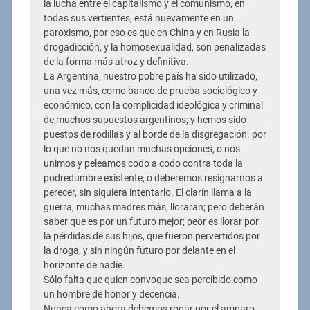
la lucha entre el capitalismo y el comunismo, en
todas sus vertientes, está nuevamente en un
paroxismo, por eso es que en China y en Rusia la
drogadicción, y la homosexualidad, son penalizadas
de la forma más atroz y definitiva.
La Argentina, nuestro pobre país ha sido utilizado,
una vez más, como banco de prueba sociológico y
económico, con la complicidad ideológica y criminal
de muchos supuestos argentinos; y hemos sido
puestos de rodillas y al borde de la disgregación. por
lo que no nos quedan muchas opciones, o nos
unimos y peleamos codo a codo contra toda la
podredumbre existente, o deberemos resignarnos a
perecer, sin siquiera intentarlo. El clarín llama a la
guerra, muchas madres más, lloraran; pero deberán
saber que es por un futuro mejor; peor es llorar por
la pérdidas de sus hijos, que fueron pervertidos por
la droga, y sin ningún futuro por delante en el
horizonte de nadie.
Sólo falta que quien convoque sea percibido como
un hombre de honor y decencia.
Nunca como ahora debemos rogar por el amparo