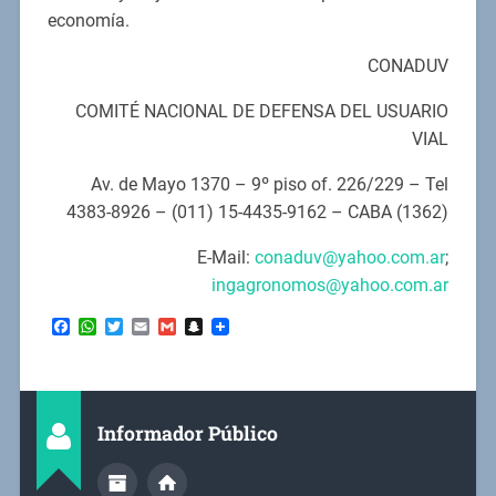
economía.
CONADUV
COMITÉ NACIONAL DE DEFENSA DEL USUARIO
VIAL
Av. de Mayo 1370 – 9º piso of. 226/229 – Tel
4383-8926 – (011) 15-4435-9162 – CABA (1362)
E-Mail:
conaduv@yahoo.com.ar
;
ingagronomos@yahoo.com.ar
Facebook
WhatsApp
Twitter
Email
Gmail
Snapchat
Informador Público