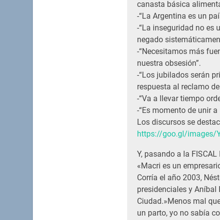
canasta básica alimenta
-“La Argentina es un paí
-“La inseguridad no es 
negado sistemáticamen
-“Necesitamos más fuent
nuestra obsesión”.
-“Los jubilados serán p
respuesta al reclamo de
-“Va a llevar tiempo ord
-“Es momento de unir a 
Los discursos se dest
https://goo.gl/image
Y, pasando a la FISCA
«Macri es un empresario
Corría el año 2003, Nés
presidenciales y Aníbal 
Ciudad.»Menos mal que 
un parto, yo no sabía co