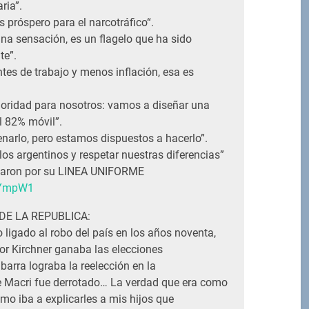
ria”.
s próspero para el narcotráfico“.
una sensación, es un flagelo que ha sido
te”.
es de trabajo y menos inflación, esa es
rioridad para nosotros: vamos a diseñar una
l 82% móvil”.
enarlo, pero estamos dispuestos a hacerlo”.
los argentinos y respetar nuestras diferencias”
acaron por su LINEA UNIFORME
s/YmpW1
L DE LA REPUBLICA:
 ligado al robo del país en los años noventa,
tor Kirchner ganaba las elecciones
Ibarra lograba la reelección en la
Macri fue derrotado… La verdad que era como
mo iba a explicarles a mis hijos que