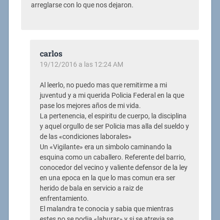
arreglarse con lo que nos dejaron.
carlos
19/12/2016 a las 12:24 AM
Al leerlo, no puedo mas que remitirme a mi
juventud y a mi querida Policia Federal en la que
pase los mejores años de mi vida.
La pertenencia, el espiritu de cuerpo, la disciplina
y aquel orgullo de ser Policia mas alla del sueldo y
de las «condiciones laborales»
Un «Vigilante» era un simbolo caminando la
esquina como un caballero. Referente del barrio,
conocedor del vecino y valiente defensor de la ley
en una epoca en la que lo mas comun era ser
herido de bala en servicio a raiz de
enfrentamiento.
El malandra te conocia y sabia que mientras
estes no se podia «laburar» y si se atrevia se