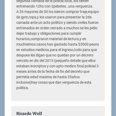
segunda camada de la policia local, los tienen
entrenando 12hs con 2pebetes…una verguenza.
A 26 mayores de 30 los isieron comprar traje,equipo
de gym,ropa,y los usaron para presentar la 2da
camada ante un acto politico y siendo civiles fueron
entrenados en orden cerrado a muchos se les pidio
dejar trabajo y obligaciones para cumplir
horarios,compraron material de lectura,y en
muchisimos casos han gastado hasta $3000 pesos
en estudios medicos.para el ingreso,todo para que
despues les digan que no quedan por un decrero
vencido en dic del 2015 (pequeño detalle que ellos
estaban inscriptos y con apto medico final policial 3
meses antes de la fecha de fin del decreto que
permitia edad maxima de hasta 35años
inclusive)hay cosas que dan verguenza de esta
politica.
Ricardo Wolf