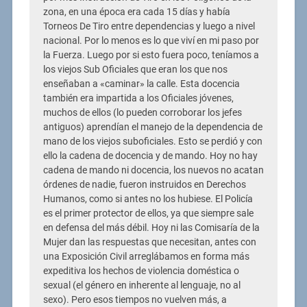
zona, en una época era cada 15 días y había
Torneos De Tiro entre dependencias y luego a nivel
nacional. Por lo menos es lo que viví en mi paso por
la Fuerza. Luego por si esto fuera poco, teníamos a
los viejos Sub Oficiales que eran los que nos
enseñaban a «caminar» la calle. Esta docencia
también era impartida a los Oficiales jóvenes,
muchos de ellos (lo pueden corroborar los jefes
antiguos) aprendían el manejo de la dependencia de
mano de los viejos suboficiales. Esto se perdió y con
ello la cadena de docencia y de mando. Hoy no hay
cadena de mando ni docencia, los nuevos no acatan
órdenes de nadie, fueron instruidos en Derechos
Humanos, como si antes no los hubiese. El Policía
es el primer protector de ellos, ya que siempre sale
en defensa del más débil. Hoy ni las Comisaría de la
Mujer dan las respuestas que necesitan, antes con
una Exposición Civil arreglábamos en forma más
expeditiva los hechos de violencia doméstica o
sexual (el género en inherente al lenguaje, no al
sexo). Pero esos tiempos no vuelven más, a