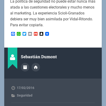
La política de seguridad no puede estar nunca más
atada a las cuestiones electorales y mucho menos
al marketing. La experiencia Scioli-Granados
debiera ser muy bien asimilada por Vidal-Ritondo.
Para evitar copiarla.
Facebook
WhatsApp
Twitter
Email
Gmail
Snapchat
Sebastián Dumont
17/02/2016
Seguridad