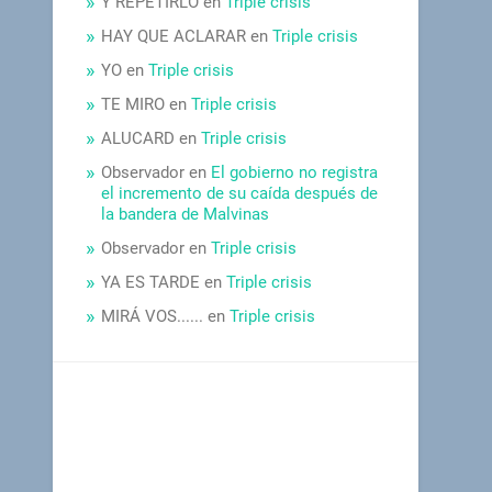
Y REPETIRLO
en
Triple crisis
HAY QUE ACLARAR
en
Triple crisis
YO
en
Triple crisis
TE MIRO
en
Triple crisis
ALUCARD
en
Triple crisis
Observador
en
El gobierno no registra
el incremento de su caída después de
la bandera de Malvinas
Observador
en
Triple crisis
YA ES TARDE
en
Triple crisis
MIRÁ VOS......
en
Triple crisis