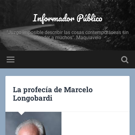
Informador Público
"Juzgo imposible describir las cosas contemporáneas sin
ofender a muchos". Maquiavelo
La profecía de Marcelo
Longobardi