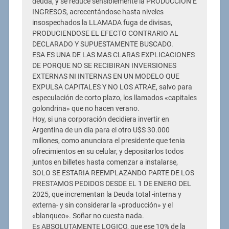
deuda, y se reduce sensiblemente la PRODUCCION E
INGRESOS, acrecentándose hasta niveles
insospechados la LLAMADA fuga de divisas,
PRODUCIENDOSE EL EFECTO CONTRARIO AL
DECLARADO Y SUPUESTAMENTE BUSCADO.
ESA ES UNA DE LAS MAS CLARAS EXPLICACIONES
DE PORQUE NO SE RECIBIRAN INVERSIONES
EXTERNAS NI INTERNAS EN UN MODELO QUE
EXPULSA CAPITALES Y NO LOS ATRAE, salvo para
especulación de corto plazo, los llamados «capitales
golondrina» que no hacen verano.
Hoy, si una corporación decidiera invertir en
Argentina de un dia para el otro U$S 30.000
millones, como anunciara el presidente que tenia
ofrecimientos en su celular, y depositarlos todos
juntos en billetes hasta comenzar a instalarse,
SOLO SE ESTARIA REEMPLAZANDO PARTE DE LOS
PRESTAMOS PEDIDOS DESDE EL 1 DE ENERO DEL
2025, que incrementan la Deuda total -interna y
externa- y sin considerar la «producción» y el
«blanqueo». Soñar no cuesta nada.
Es ABSOLUTAMENTE LOGICO, que ese 10% de la