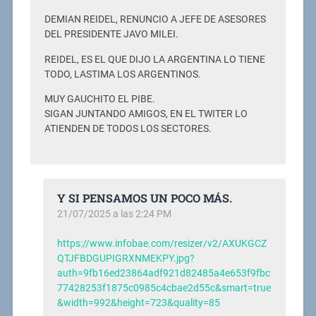
DEMIAN REIDEL, RENUNCIO A JEFE DE ASESORES
DEL PRESIDENTE JAVO MILEI.
REIDEL, ES EL QUE DIJO LA ARGENTINA LO TIENE
TODO, LASTIMA LOS ARGENTINOS.
MUY GAUCHITO EL PIBE.
SIGAN JUNTANDO AMIGOS, EN EL TWITER LO
ATIENDEN DE TODOS LOS SECTORES.
Y SI PENSAMOS UN POCO MÁS.
21/07/2025 a las 2:24 PM
https://www.infobae.com/resizer/v2/AXUKGCZ
QTJFBDGUPIGRXNMEKPY.jpg?
auth=9fb16ed23864adf921d82485a4e653f9fbc
77428253f1875c0985c4cbae2d55c&smart=true
&width=992&height=723&quality=85