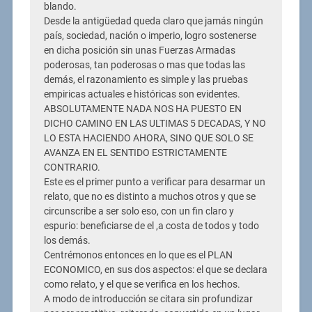
blando.
Desde la antigüedad queda claro que jamás ningún
país, sociedad, nación o imperio, logro sostenerse
en dicha posición sin unas Fuerzas Armadas
poderosas, tan poderosas o mas que todas las
demás, el razonamiento es simple y las pruebas
empiricas actuales e históricas son evidentes.
ABSOLUTAMENTE NADA NOS HA PUESTO EN
DICHO CAMINO EN LAS ULTIMAS 5 DECADAS, Y NO
LO ESTA HACIENDO AHORA, SINO QUE SOLO SE
AVANZA EN EL SENTIDO ESTRICTAMENTE
CONTRARIO.
Este es el primer punto a verificar para desarmar un
relato, que no es distinto a muchos otros y que se
circunscribe a ser solo eso, con un fin claro y
espurio: beneficiarse de el ,a costa de todos y todo
los demás.
Centrémonos entonces en lo que es el PLAN
ECONOMICO, en sus dos aspectos: el que se declara
como relato, y el que se verifica en los hechos.
A modo de introducción se citara sin profundizar